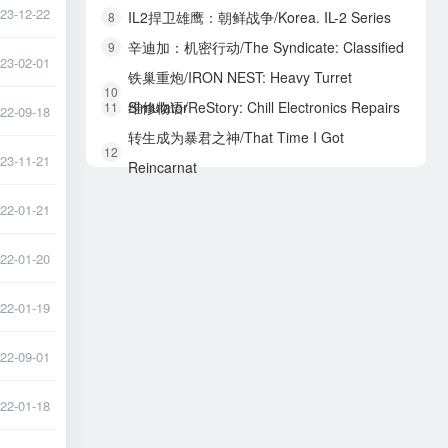
23-12-22
IL2捍卫雄鹰：朝鲜战争/Korea. IL-2 Series
8
辛迪加：机密行动/The Syndicate: Classified
9
23-02-01
铁巢重炮/IRON NEST: Heavy Turret
10
Simulator
维修物语/ReStory: Chill Electronics Repairs
11
22-09-18
转生成为暴君之神/That Time I Got
12
23-11-21
Reincarnat
22-01-21
22-01-20
22-01-19
22-09-01
22-01-18