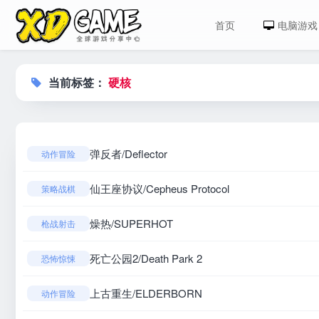
首页
电脑游戏
当前标签：
硬核
弹反者/Deflector
动作冒险
仙王座协议/Cepheus Protocol
策略战棋
燥热/SUPERHOT
枪战射击
死亡公园2/Death Park 2
恐怖惊悚
上古重生/ELDERBORN
动作冒险