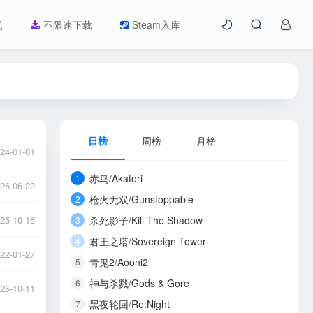
题
不限速下载
Steam入库
日榜
周榜
月榜
24-01-01
赤鸟/Akatori
1
26-06-22
枪火无双/Gunstoppable
2
25-10-16
杀死影子/Kill The Shadow
3
君王之塔/Sovereign Tower
4
22-01-27
青鬼2/Aooni2
5
神与杀戮/Gods & Gore
6
25-10-11
黑夜轮回/Re:Night
7