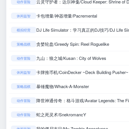
云灵守护者：达尔神龛/Cloud Keeper: Shrine of D
动作冒险
卡包增量/神器增量/Pacremental
休闲益智
DJ Life Simulator：学习真正的DJ技巧/DJ Life Simula
模拟经营
贪婪轮盘/Greedy Spin: Reel Roguelike
策略战棋
九山：狼之城/Kusan : City of Wolves
动作冒险
卡牌推币机/CoinDecker ~Deck Building Pusher~
休闲益智
暴锤魔物/Whack-A-Monster
策略战棋
降世神通传奇：格斗游戏/Avatar Legends: The Fig
动作冒险
蛇之死灵术/SnekromancY
动作冒险
我的僵尸末日/My Zombie Apocalypse
休闲益智