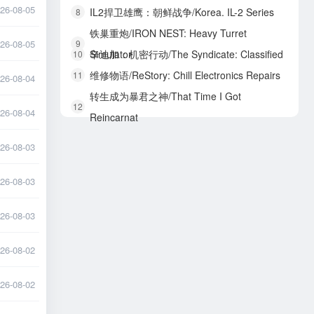
26-08-05
IL2捍卫雄鹰：朝鲜战争/Korea. IL-2 Series
8
铁巢重炮/IRON NEST: Heavy Turret
26-08-05
9
Simulator
辛迪加：机密行动/The Syndicate: Classified
10
维修物语/ReStory: Chill Electronics Repairs
11
26-08-04
转生成为暴君之神/That Time I Got
12
26-08-04
Reincarnat
26-08-03
26-08-03
26-08-03
26-08-02
26-08-02