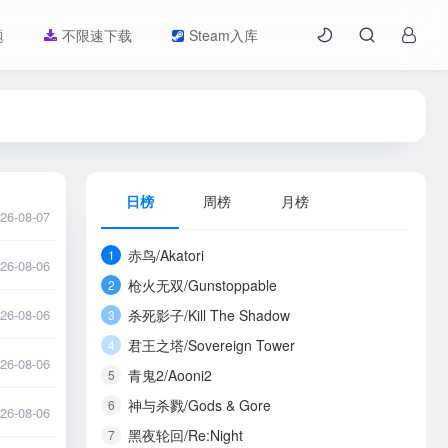
题
不限速下载
Steam入库
日榜
周榜
月榜
26-08-07
赤鸟/Akatori
1
26-08-06
枪火无双/Gunstoppable
2
26-08-06
杀死影子/Kill The Shadow
3
君王之塔/Sovereign Tower
4
26-08-06
青鬼2/Aooni2
5
神与杀戮/Gods & Gore
6
26-08-06
黑夜轮回/Re:Night
7