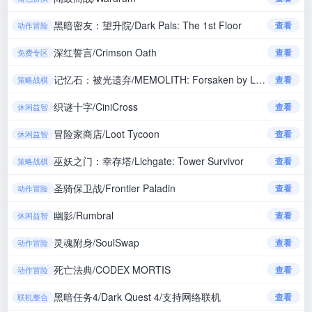
黑暗密友：望升院/Dark Pals: The 1st Floor
查看
动作冒险
深红誓言/Crimson Oath
查看
免费专区
记忆石：被光遗弃/MEMOLITH: Forsaken by Light
查看
策略战棋
织谜十字/CiniCross
查看
休闲益智
冒险家商店/Loot Tycoon
查看
休闲益智
巫妖之门：幸存塔/Lichgate: Tower Survivor
查看
策略战棋
圣骑保卫战/Frontier Paladin
查看
动作冒险
幽影/Rumbral
查看
休闲益智
灵魂附身/SoulSwap
查看
动作冒险
死亡法典/CODEX MORTIS
查看
动作冒险
黑暗任务4/Dark Quest 4/支持网络联机
查看
联机整合