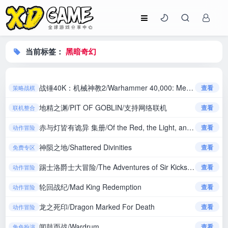
当前标签：
黑暗奇幻
战锤40K：机械神教2/Warhammer 40,000: Mechanicus II
查看
策略战棋
地精之渊/PIT OF GOBLIN/支持网络联机
查看
联机整合
赤与灯皆有诡异 集册/Of the Red, the Light, and the Ayakashi Tsuzuri
查看
动作冒险
神陨之地/Shattered Divinities
查看
免费专区
踢士洛爵士大冒险/The Adventures of Sir Kicksalot
查看
动作冒险
轮回战纪/Mad King Redemption
查看
动作冒险
龙之死印/Dragon Marked For Death
查看
动作冒险
闻鼓而战/Wardrum
查看
角色扮演