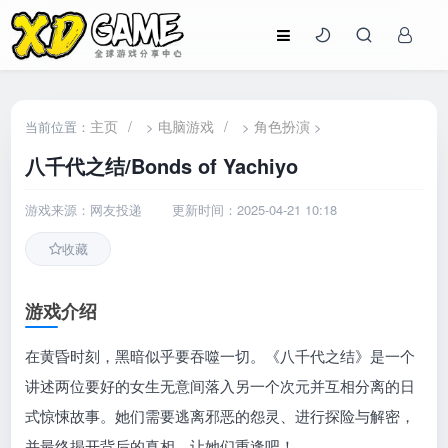
主页
/
电脑游戏
/
角色扮演
当前位置：
>
>
>
八千代之结/Bonds of Yachiyo
游戏来源：网友投递
更新时间：2025-04-21 10:18
收藏
游戏介绍
在黄昏时刻，黑暗似乎要吞噬一切。《八千代之结》是一个
讲述两位要好的女生无意间落入另一个次元并互相分离的日
式惊悚故事。她们需要逃离邪恶的怨灵、进行探险与解密，
并最终揭开背后的真相，让她们重逢吧！