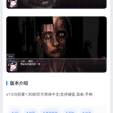
版本介绍
v1.0.0|容量1.3GB|官方简体中文|支持键盘.鼠标.手柄
# 2D
# 俯视
# 像素图形
# 冒险
# 动漫