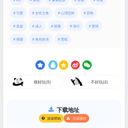
# 可爱
# 女性主角
# 心理恐怖
# 恐怖
# 悬疑
# 成人
# 探索
# 潜行
# 爱情
# 裸露
# 角色扮演
# 黑暗
很好玩(5)
不好玩(2)
下载地址
游戏帮助
资源报错