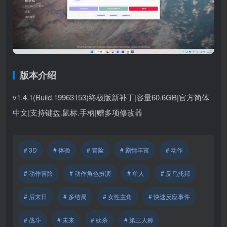
版本介绍
v1.4.1(Build.19963153)终极版新补丁|容量60.6GB|官方简体
中文|支持键盘.鼠标.手柄|赠多项修改器
# 3D
# 体验
# 冒险
# 剧情丰富
# 动作
# 动作冒险
# 动作角色扮演
# 单人
# 反乌托邦
# 后末日
# 多结局
# 女性主角
# 快速反应事件
# 战斗
# 未来
# 砍杀
# 第三人称