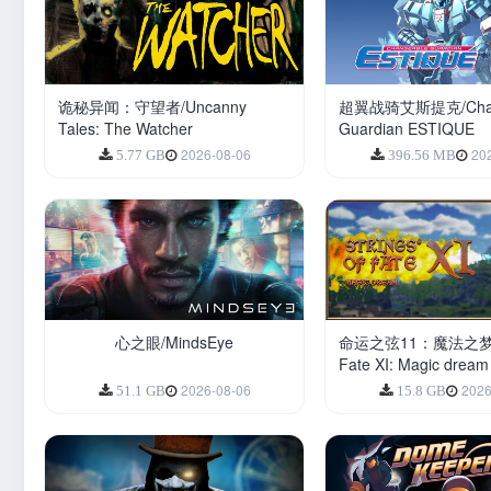
诡秘异闻：守望者/Uncanny
超翼战骑艾斯提克/Chan
Tales: The Watcher
Guardian ESTIQUE
2026-08-06
20
5.77 GB
396.56 MB
心之眼/MindsEye
命运之弦11：魔法之梦/St
Fate XI: Magic dream
2026-08-06
2026
51.1 GB
15.8 GB