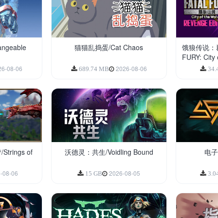
geable
猫猫乱捣蛋/Cat Chaos
饿狼传说：群
FURY: City 
26-08-06
2026-08-06
689.74 MB
34.
rings of
沃德灵：共生/Voidling Bound
电子
-08-06
2026-08-05
15 GB
3.0