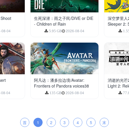
Shoot
生死深潜：雨之子民/DIVE or DIE
深空梦里人2：
- Children of Rain
Sleeper 2: 
-08-04
2026-08-04
5.95 GB
1.5
ert
阿凡达：潘多拉边境/Avatar:
消逝的光芒2:
Frontiers of Pandora voices38
Light 2: Re
-08-04
2026-08-04
135 GB
77.
首
1
2
3
4
5
末