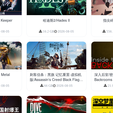
Keeper
哈迪斯2/Hades II
指尖碎裂
-08-05
2026-08-05
16.2 GB
556
Metal
刺客信条：黑旗 记忆重置-虚拟机
深入后室/密室内
版/Assassin's Creed Black Flag
Backrooms
Resynced HYPERVISOR
-08-05
2026-08-05
66 GB
21.