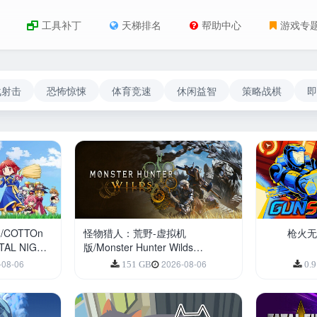
工具补丁
天梯排名
帮助中心
游戏专
战射击
恐怖惊悚
体育竞速
休闲益智
策略战棋
即
COTTOn
怪物猎人：荒野-虚拟机
枪火无双
NTAL NIGHT
版/Monster Hunter Wilds
HYPERVISOR
-08-06
2026-08-06
151 GB
0.