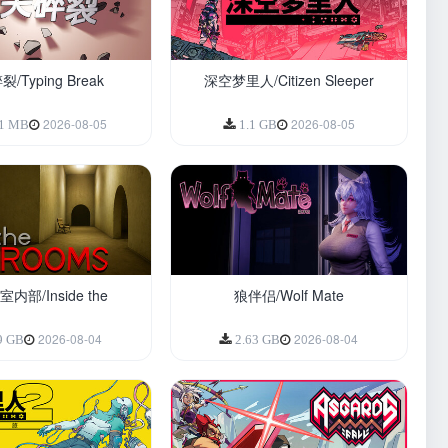
/Typing Break
深空梦里人/Citizen Sleeper
2026-08-05
2026-08-05
.1 MB
1.1 GB
部/Inside the
狼伴侣/Wolf Mate
2026-08-04
2026-08-04
9 GB
2.63 GB