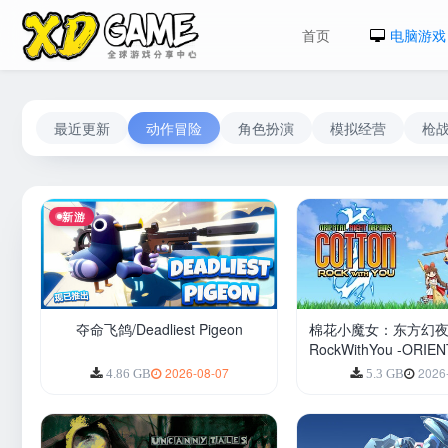
首页
电脑游戏
最近更新
动作冒险
角色扮演
模拟经营
枪
新游
夺命飞鸽/Deadliest Pigeon
棉花小魔女：东方幻夜/
RockWithYou -ORIE
DREAMS-
2026-08-07
2026
4.86 GB
5.3 GB