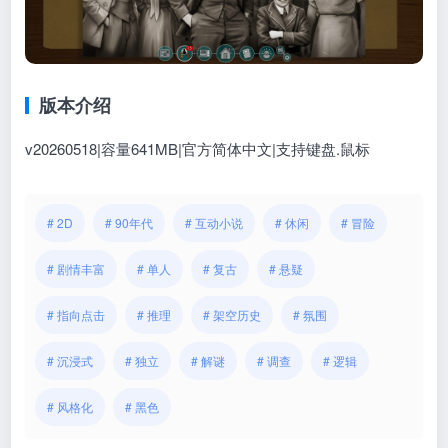
版本介绍
v20260518|容量641MB|官方简体中文|支持键盘.鼠标
# 2D
# 90年代
# 互动小说
# 休闲
# 冒险
# 剧情丰富
# 单人
# 复古
# 悬疑
# 指向点击
# 推理
# 架空历史
# 氛围
# 沉浸式
# 独立
# 解谜
# 调查
# 逻辑
# 风格化
# 黑色