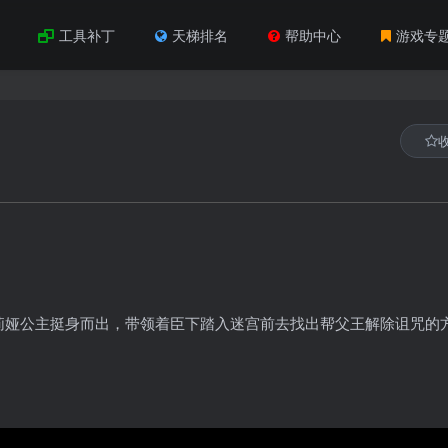
工具补丁
天梯排名
帮助中心
游戏专
莉娅公主挺身而出，带领着臣下踏入迷宫前去找出帮父王解除诅咒的