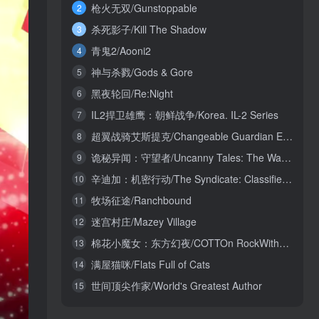
枪火无双/Gunstoppable
2
杀死影子/Kill The Shadow
3
青鬼2/Aooni2
4
神与杀戮/Gods & Gore
5
黑夜轮回/Re:Night
6
IL2捍卫雄鹰：朝鲜战争/Korea. IL-2 Series
7
超翼战骑艾斯提克/Changeable Guardian ESTIQUE
8
诡秘异闻：守望者/Uncanny Tales: The Watcher
9
辛迪加：机密行动/The Syndicate: Classified Operations
10
牧场征途/Ranchbound
11
迷宫村庄/Mazey Village
12
棉花小魔女：东方幻夜/COTTOn RockWithYou -ORIENTAL NIGHT DREAMS-
13
满屋猫咪/Flats Full of Cats
14
世间顶尖作家/World's Greatest Author
15