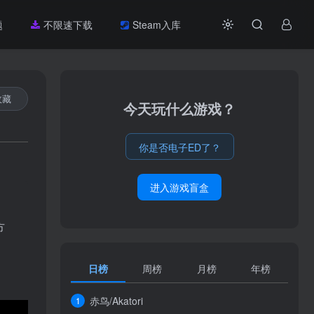
题
不限速下载
Steam入库
收藏
今天玩什么游戏？
你是否电子ED了？
进入游戏盲盒
方
日榜
周榜
月榜
年榜
赤鸟/Akatori
1