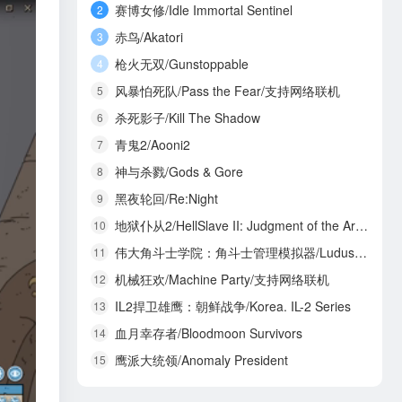
赛博女修/Idle Immortal Sentinel
2
赤鸟/Akatori
3
枪火无双/Gunstoppable
4
风暴怕死队/Pass the Fear/支持网络联机
5
杀死影子/Kill The Shadow
6
青鬼2/Aooni2
7
神与杀戮/Gods & Gore
8
黑夜轮回/Re:Night
9
地狱仆从2/HellSlave II: Judgment of the Archon
10
伟大角斗士学院：角斗士管理模拟器/Ludus Magnatus: Gladiator Manager Simulator
11
机械狂欢/Machine Party/支持网络联机
12
IL2捍卫雄鹰：朝鲜战争/Korea. IL-2 Series
13
血月幸存者/Bloodmoon Survivors
14
鹰派大统领/Anomaly President
15