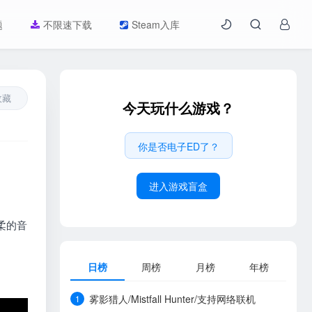
题
不限速下载
Steam入库
收藏
今天玩什么游戏？
你是否电子ED了？
进入游戏盲盒
柔的音
日榜
周榜
月榜
年榜
雾影猎人/Mistfall Hunter/支持网络联机
1