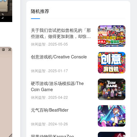
随机推荐
关于我们尝试把似曾相见的「那
些游戏」做得更加刺激，却惊觉
火柴人存在极限这档事。
休闲益智 · 2025-05-05
创意游戏机/Creative Console
休闲益智 · 2025-01-17
硬币游戏/游乐场模拟器/The
Coin Game
休闲益智 · 2025-04-22
元气百响/BeatRider
休闲益智 · 2024-10-26
因果动物园/KarmaZoo