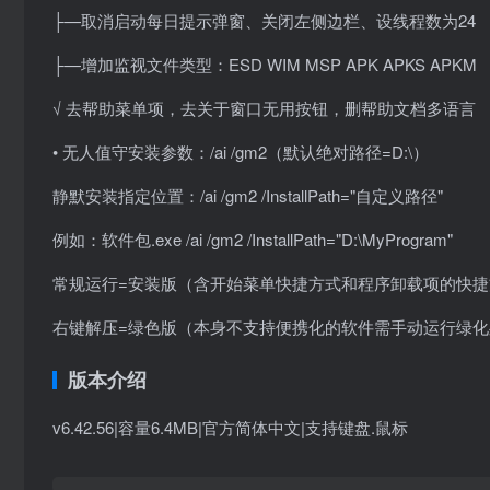
├—取消启动每日提示弹窗、关闭左侧边栏、设线程数为24
├—增加监视文件类型：ESD WIM MSP APK APKS APKM
√ 去帮助菜单项，去关于窗口无用按钮，删帮助文档多语言
• 无人值守安装参数：/ai /gm2（默认绝对路径=D:\）
静默安装指定位置：/ai /gm2 /InstallPath="自定义路径"
例如：软件包.exe /ai /gm2 /InstallPath="D:\MyProgram"
常规运行=安装版（含开始菜单快捷方式和程序卸载项的快捷
右键解压=绿色版（本身不支持便携化的软件需手动运行绿化
版本介绍
v6.42.56|容量6.4MB|官方简体中文|支持键盘.鼠标