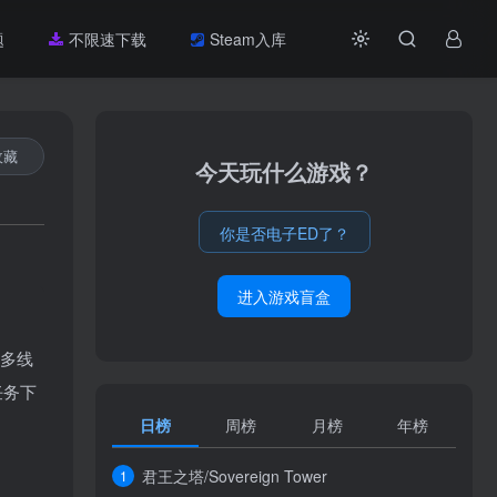
题
不限速下载
Steam入库
收藏
今天玩什么游戏？
你是否电子ED了？
进入游戏盲盒
的多线
任务下
日榜
周榜
月榜
年榜
君王之塔/Sovereign Tower
1