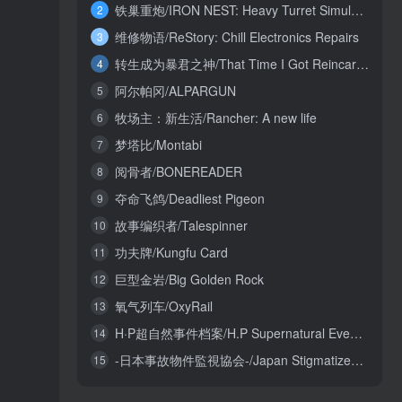
铁巢重炮/IRON NEST: Heavy Turret Simulator
2
维修物语/ReStory: Chill Electronics Repairs
3
转生成为暴君之神/That Time I Got Reincarnated as a Tyrant God
4
阿尔帕冈/ALPARGUN
5
牧场主：新生活/Rancher: A new life
6
梦塔比/Montabi
7
阅骨者/BONEREADER
8
夺命飞鸽/Deadliest Pigeon
9
故事编织者/Talespinner
10
功夫牌/Kungfu Card
11
巨型金岩/Big Golden Rock
12
氧气列车/OxyRail
13
H·P超自然事件档案/H.P Supernatural Event Archives
14
-日本事故物件監視協会-/Japan Stigmatized Property3
15