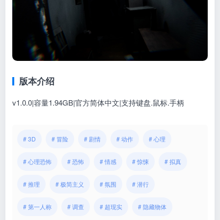
版本介绍
v1.0.0|容量1.94GB|官方简体中文|支持键盘.鼠标.手柄
# 3D
# 冒险
# 剧情
# 动作
# 心理
# 心理恐怖
# 恐怖
# 情感
# 惊悚
# 拟真
# 推理
# 极简主义
# 氛围
# 潜行
# 第一人称
# 调查
# 超现实
# 隐藏物体