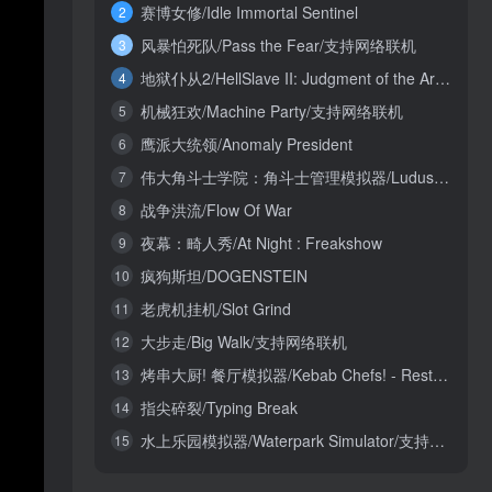
赛博女修/Idle Immortal Sentinel
2
风暴怕死队/Pass the Fear/支持网络联机
3
地狱仆从2/HellSlave II: Judgment of the Archon
4
机械狂欢/Machine Party/支持网络联机
5
鹰派大统领/Anomaly President
6
伟大角斗士学院：角斗士管理模拟器/Ludus Magnatus: Gladiator Manager Simulator
7
战争洪流/Flow Of War
8
夜幕：畸人秀/At Night : Freakshow
9
疯狗斯坦/DOGENSTEIN
10
老虎机挂机/Slot Grind
11
大步走/Big Walk/支持网络联机
12
烤串大厨! 餐厅模拟器/Kebab Chefs! - Restaurant Simulator/支持网络联机
13
指尖碎裂/Typing Break
14
水上乐园模拟器/Waterpark Simulator/支持网络联机
15