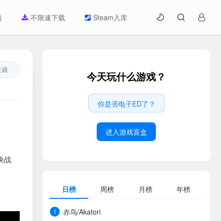
题
不限速下载
Steam入库
收藏
今天玩什么游戏？
你是否电子ED了？
进入游戏盲盒
快战
日榜
周榜
月榜
年榜
赤鸟/Akatori
1