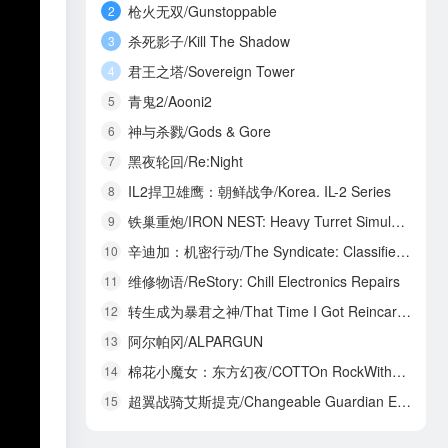
枪火无双/Gunstoppable
2
杀死影子/Kill The Shadow
3
君王之塔/Sovereign Tower
4
青鬼2/Aooni2
5
神与杀戮/Gods & Gore
6
黑夜轮回/Re:Night
7
IL2捍卫雄鹰：朝鲜战争/Korea. IL-2 Series
8
铁巢重炮/IRON NEST: Heavy Turret Simulator
9
辛迪加：机密行动/The Syndicate: Classified Operations
10
维修物语/ReStory: Chill Electronics Repairs
11
转生成为暴君之神/That Time I Got Reincarnated as a Tyrant God
12
阿尔帕冈/ALPARGUN
13
棉花小魔女：东方幻夜/COTTOn RockWithYou -ORIENTAL NIGHT DREAMS-
14
超翼战骑艾斯提克/Changeable Guardian ESTIQUE
15