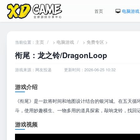
首页
电脑游戏
主页
/
电脑游戏
/
免费专区
当前位置：
>
>
>
衔尾：龙之铃/DragonLoop
游戏来源：网友投递
更新时间：2026-06-25 10:32
游戏介绍
《衔尾》是一款将时间和地图设计结合的银河城。在五天循环
斗，使用妙趣横生、一物多用的道具探索，敲响龙铃，找回记
游戏视频