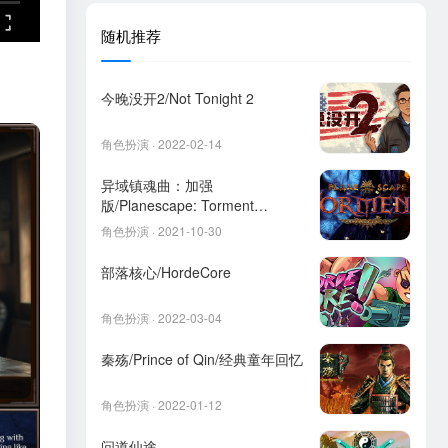
随机推荐
今晚没开2/Not Tonight 2
角色扮演 · 2022-02-14
异域镇魂曲：加强
版/Planescape: Torment
Enhanced Edition
角色扮演 · 2021-10-30
部落核心/HordeCore
角色扮演 · 2022-03-04
秦殇/Prince of Qin/经典童年回忆
角色扮演 · 2022-01-12
问道仙途