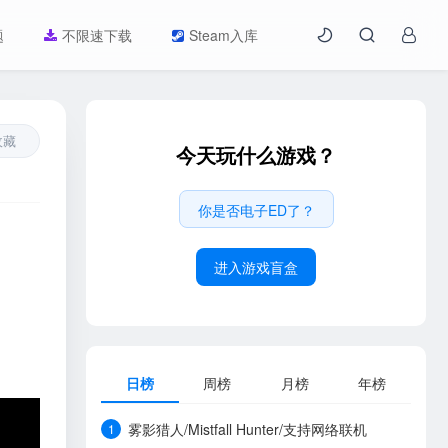
题
不限速下载
Steam入库
收藏
今天玩什么游戏？
你是否电子ED了？
进入游戏盲盒
日榜
周榜
月榜
年榜
雾影猎人/Mistfall Hunter/支持网络联机
1