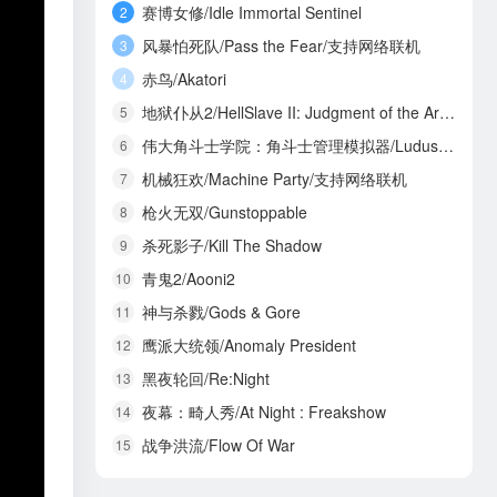
赛博女修/Idle Immortal Sentinel
2
风暴怕死队/Pass the Fear/支持网络联机
3
赤鸟/Akatori
4
地狱仆从2/HellSlave II: Judgment of the Archon
5
伟大角斗士学院：角斗士管理模拟器/Ludus Magnatus: Gladiator Manager Simulator
6
机械狂欢/Machine Party/支持网络联机
7
枪火无双/Gunstoppable
8
杀死影子/Kill The Shadow
9
青鬼2/Aooni2
10
神与杀戮/Gods & Gore
11
鹰派大统领/Anomaly President
12
黑夜轮回/Re:Night
13
夜幕：畸人秀/At Night : Freakshow
14
战争洪流/Flow Of War
15