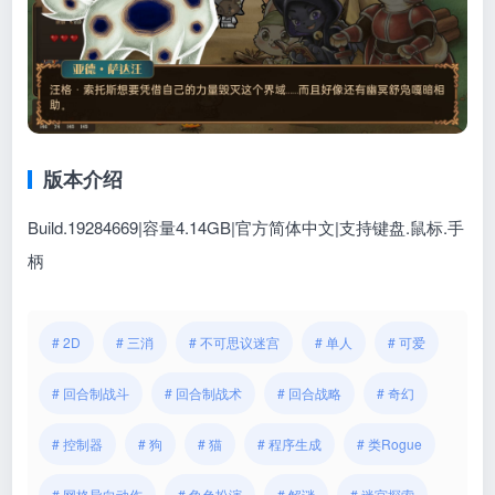
版本介绍
Build.19284669|容量4.14GB|官方简体中文|支持键盘.鼠标.手
柄
# 2D
# 三消
# 不可思议迷宫
# 单人
# 可爱
# 回合制战斗
# 回合制战术
# 回合战略
# 奇幻
# 控制器
# 狗
# 猫
# 程序生成
# 类Rogue
# 网格导向动作
# 角色扮演
# 解谜
# 迷宫探索