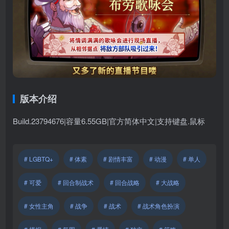
版本介绍
Build.23794676|容量6.55GB|官方简体中文|支持键盘.鼠标
# LGBTQ+
# 体素
# 剧情丰富
# 动漫
# 单人
# 可爱
# 回合制战术
# 回合战略
# 大战略
# 女性主角
# 战争
# 战术
# 战术角色扮演