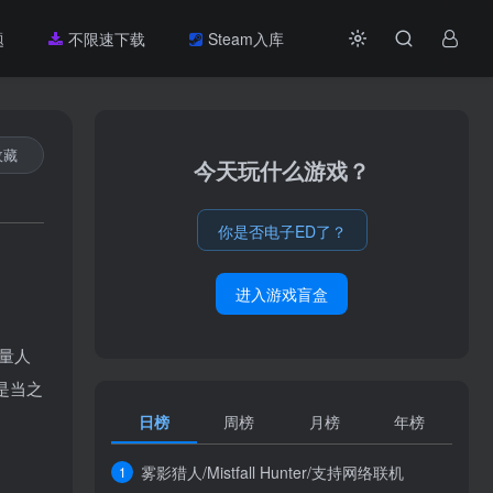
题
不限速下载
Steam入库
收藏
今天玩什么游戏？
你是否电子ED了？
进入游戏盲盒
量人
是当之
日榜
周榜
月榜
年榜
雾影猎人/Mistfall Hunter/支持网络联机
1