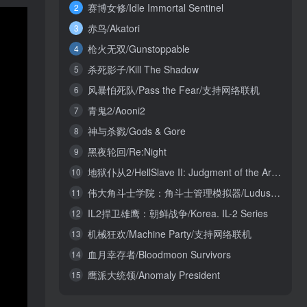
赛博女修/Idle Immortal Sentinel
2
赤鸟/Akatori
3
枪火无双/Gunstoppable
4
杀死影子/Kill The Shadow
5
风暴怕死队/Pass the Fear/支持网络联机
6
青鬼2/Aooni2
7
神与杀戮/Gods & Gore
8
黑夜轮回/Re:Night
9
地狱仆从2/HellSlave II: Judgment of the Archon
10
伟大角斗士学院：角斗士管理模拟器/Ludus Magnatus: Gladiator Manager Simulator
11
IL2捍卫雄鹰：朝鲜战争/Korea. IL-2 Series
12
机械狂欢/Machine Party/支持网络联机
13
血月幸存者/Bloodmoon Survivors
14
鹰派大统领/Anomaly President
15