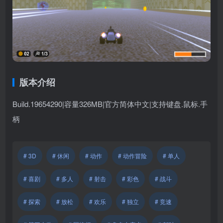
版本介绍
Build.19654290|容量326MB|官方简体中文|支持键盘.鼠标.手
柄
# 3D
# 休闲
# 动作
# 动作冒险
# 单人
# 喜剧
# 多人
# 射击
# 彩色
# 战斗
# 探索
# 放松
# 欢乐
# 独立
# 竞速