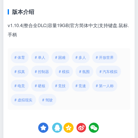
版本介绍
v1.10.4|整合全DLC|容量19GB|官方简体中文|支持键盘.鼠标.
手柄
# 体育
# 单人
# 困难
# 多人
# 开放世界
# 拟真
# 控制器
# 模拟
# 氛围
# 汽车模拟
# 电竞
# 硬核
# 竞技
# 竞速
# 第一人称
# 虚拟现实
# 驾驶