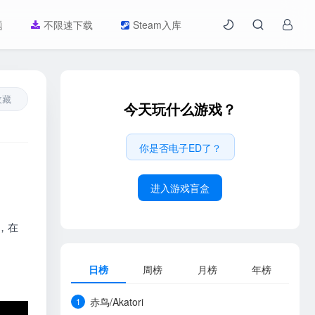
题
不限速下载
Steam入库
收藏
今天玩什么游戏？
你是否电子ED了？
进入游戏盲盒
，在
日榜
周榜
月榜
年榜
赤鸟/Akatori
1