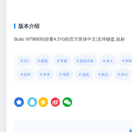
版本介绍
Build.19796930|容量4.31GB|官方简体中文|支持键盘.鼠
标
# 2D
# 俯视
# 军事
# 剧情丰富
# 单人
# 即
# 战术
# 未来
# 海军
# 海战
# 独立
# 科幻