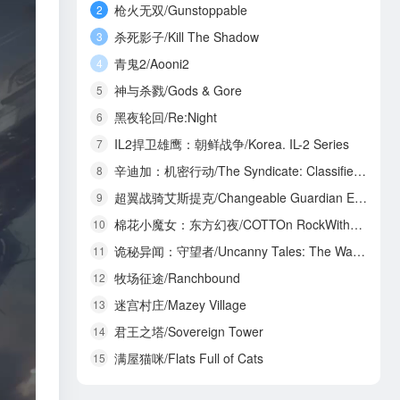
枪火无双/Gunstoppable
2
杀死影子/Kill The Shadow
3
青鬼2/Aooni2
4
神与杀戮/Gods & Gore
5
黑夜轮回/Re:Night
6
IL2捍卫雄鹰：朝鲜战争/Korea. IL-2 Series
7
辛迪加：机密行动/The Syndicate: Classified Operations
8
超翼战骑艾斯提克/Changeable Guardian ESTIQUE
9
棉花小魔女：东方幻夜/COTTOn RockWithYou -ORIENTAL NIGHT DREAMS-
10
诡秘异闻：守望者/Uncanny Tales: The Watcher
11
牧场征途/Ranchbound
12
迷宫村庄/Mazey Village
13
君王之塔/Sovereign Tower
14
满屋猫咪/Flats Full of Cats
15