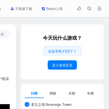
题
不限速下载
Steam入库
收藏
今天玩什么游戏？
你是否电子ED了？
进入游戏盲盒
个错误
日榜
周榜
月榜
年榜
君王之塔/Sovereign Tower
1