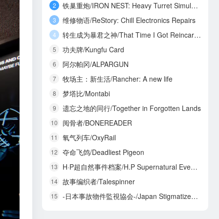
铁巢重炮/IRON NEST: Heavy Turret Simulator
2
维修物语/ReStory: Chill Electronics Repairs
3
转生成为暴君之神/That Time I Got Reincarnated as a Tyrant God
4
功夫牌/Kungfu Card
5
阿尔帕冈/ALPARGUN
6
牧场主：新生活/Rancher: A new life
7
梦塔比/Montabi
8
遗忘之地的同行/Together in Forgotten Lands
9
阅骨者/BONEREADER
10
氧气列车/OxyRail
11
夺命飞鸽/Deadliest Pigeon
12
H·P超自然事件档案/H.P Supernatural Event Archives
13
故事编织者/Talespinner
14
-日本事故物件監視協会-/Japan Stigmatized Property3
15