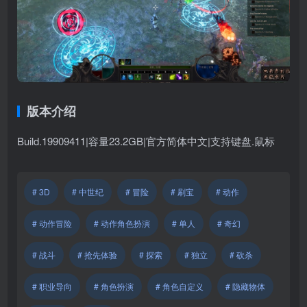
版本介绍
Build.19909411|容量23.2GB|官方简体中文|支持键盘.鼠标
# 3D
# 中世纪
# 冒险
# 刷宝
# 动作
# 动作冒险
# 动作角色扮演
# 单人
# 奇幻
# 战斗
# 抢先体验
# 探索
# 独立
# 砍杀
# 职业导向
# 角色扮演
# 角色自定义
# 隐藏物体