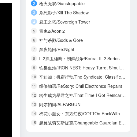
枪火无双/Gunstoppable
2
杀死影子/Kill The Shadow
3
君王之塔/Sovereign Tower
4
青鬼2/Aooni2
5
神与杀戮/Gods & Gore
6
黑夜轮回/Re:Night
7
IL2捍卫雄鹰：朝鲜战争/Korea. IL-2 Series
8
铁巢重炮/IRON NEST: Heavy Turret Simulator
9
辛迪加：机密行动/The Syndicate: Classified Operations
10
维修物语/ReStory: Chill Electronics Repairs
11
转生成为暴君之神/That Time I Got Reincarnated as a Tyrant God
12
阿尔帕冈/ALPARGUN
13
棉花小魔女：东方幻夜/COTTOn RockWithYou -ORIENTAL NIGHT DREAMS-
14
超翼战骑艾斯提克/Changeable Guardian ESTIQUE
15