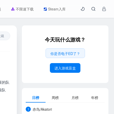
题
不限速下载
Steam入库
收藏
今天玩什么游戏？
你是否电子ED了？
进入游戏盲盒
摧的队
极队
日榜
周榜
月榜
年榜
赤鸟/Akatori
1