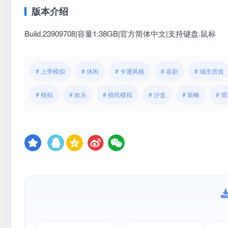
版本介绍
Build.23909708|容量1.38GB|官方简体中文|支持键盘.鼠标
# 上帝模拟
# 休闲
# 卡通风格
# 喜剧
# 城市营造
# 模拟
# 欢乐
# 殖民模拟
# 沙盒
# 策略
# 