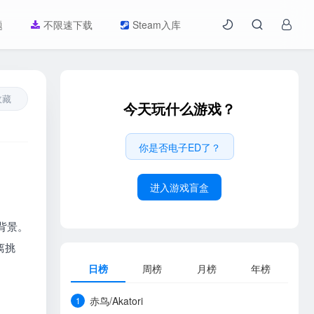
题
不限速下载
Steam入库
收藏
今天玩什么游戏？
你是否电子ED了？
进入游戏盲盒
为背景。
离挑
日榜
周榜
月榜
年榜
赤鸟/Akatori
1