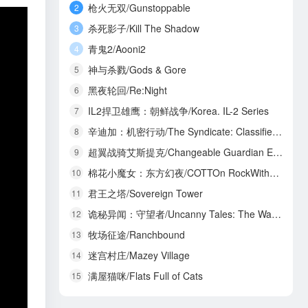
枪火无双/Gunstoppable
2
杀死影子/Kill The Shadow
3
青鬼2/Aooni2
4
神与杀戮/Gods & Gore
5
黑夜轮回/Re:Night
6
IL2捍卫雄鹰：朝鲜战争/Korea. IL-2 Series
7
辛迪加：机密行动/The Syndicate: Classified Operations
8
超翼战骑艾斯提克/Changeable Guardian ESTIQUE
9
棉花小魔女：东方幻夜/COTTOn RockWithYou -ORIENTAL NIGHT DREAMS-
10
君王之塔/Sovereign Tower
11
诡秘异闻：守望者/Uncanny Tales: The Watcher
12
牧场征途/Ranchbound
13
迷宫村庄/Mazey Village
14
满屋猫咪/Flats Full of Cats
15