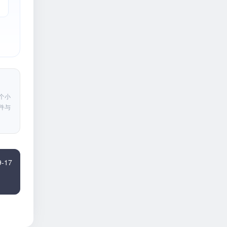
个小
件与
9-17