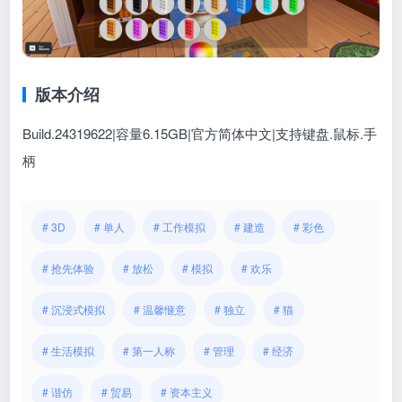
版本介绍
Build.24319622|容量6.15GB|官方简体中文|支持键盘.鼠标.手
柄
# 3D
# 单人
# 工作模拟
# 建造
# 彩色
# 抢先体验
# 放松
# 模拟
# 欢乐
# 沉浸式模拟
# 温馨惬意
# 独立
# 猫
# 生活模拟
# 第一人称
# 管理
# 经济
# 谐仿
# 贸易
# 资本主义