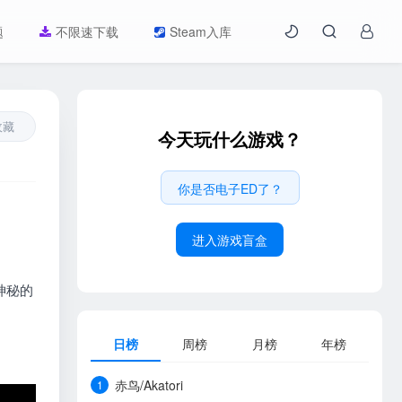
题
不限速下载
Steam入库
收藏
今天玩什么游戏？
你是否电子ED了？
进入游戏盲盒
神秘的
日榜
周榜
月榜
年榜
赤鸟/Akatori
1