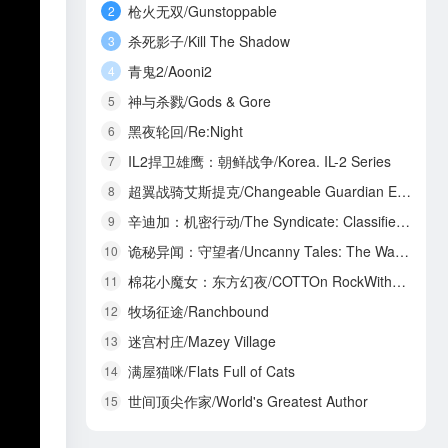
枪火无双/Gunstoppable
2
杀死影子/Kill The Shadow
3
青鬼2/Aooni2
4
神与杀戮/Gods & Gore
5
黑夜轮回/Re:Night
6
IL2捍卫雄鹰：朝鲜战争/Korea. IL-2 Series
7
超翼战骑艾斯提克/Changeable Guardian ESTIQUE
8
辛迪加：机密行动/The Syndicate: Classified Operations
9
诡秘异闻：守望者/Uncanny Tales: The Watcher
10
棉花小魔女：东方幻夜/COTTOn RockWithYou -ORIENTAL NIGHT DREAMS-
11
牧场征途/Ranchbound
12
迷宫村庄/Mazey Village
13
满屋猫咪/Flats Full of Cats
14
世间顶尖作家/World's Greatest Author
15