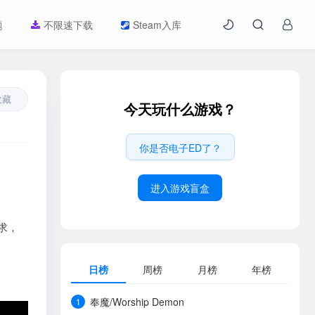
题
不限速下载
Steam入库
收藏
今天玩什么游戏？
你是否电子ED了？
进入游戏盲盒
求，
日榜
周榜
月榜
年榜
奉魔/Worship Demon
1