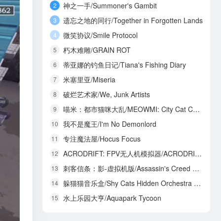
神之一手/Summoner's Gambit
2
遗忘之地的同行/Together in Forgotten Lands
3
微笑协议/Smile Protocol
4
朽木难雕/GRAIN ROT
5
蒂亚娜的钓鱼日记/Tiana's Fishing Diary
6
米塞里亚/Miseria
7
破烂艺术家/We, Junk Artists
8
喵米：都市猫咪大乱/MEOWMI: City Cat Chaos
9
我不是魔王/I'm No Demonlord
10
专注魔法屋/Hocus Focus
11
ACRODRIFT: FPV无人机模拟器/ACRODRIFT: FPV Drone Simulator
12
刺客信条：影-虚拟机版/Assassin's Creed Shadows HYPERVISOR
13
躲猫猫音乐盒/Shy Cats Hidden Orchestra 2 - The Return
14
水上乐园大亨/Aquapark Tycoon
15