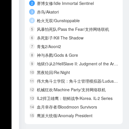
赛博女修/Idle Immortal Sentinel
2
赤鸟/Akatori
3
枪火无双/Gunstoppable
4
风暴怕死队/Pass the Fear/支持网络联机
5
杀死影子/Kill The Shadow
6
青鬼2/Aooni2
7
神与杀戮/Gods & Gore
8
地狱仆从2/HellSlave II: Judgment of the Archon
9
黑夜轮回/Re:Night
10
伟大角斗士学院：角斗士管理模拟器/Ludus Magnatus: Gladiator Manager Simulator
11
机械狂欢/Machine Party/支持网络联机
12
IL2捍卫雄鹰：朝鲜战争/Korea. IL-2 Series
13
血月幸存者/Bloodmoon Survivors
14
鹰派大统领/Anomaly President
15