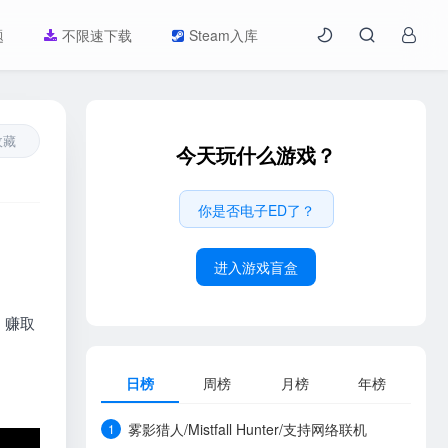
题
不限速下载
Steam入库
收藏
今天玩什么游戏？
你是否电子ED了？
进入游戏盲盒
，赚取
日榜
周榜
月榜
年榜
雾影猎人/Mistfall Hunter/支持网络联机
1