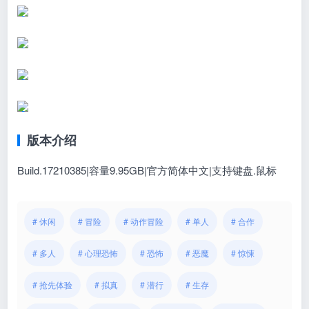
版本介绍
Build.17210385|容量9.95GB|官方简体中文|支持键盘.鼠标
# 休闲
# 冒险
# 动作冒险
# 单人
# 合作
# 多人
# 心理恐怖
# 恐怖
# 恶魔
# 惊悚
# 抢先体验
# 拟真
# 潜行
# 生存