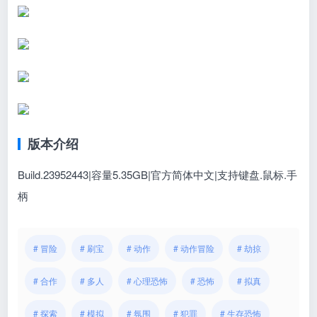
版本介绍
Build.23952443|容量5.35GB|官方简体中文|支持键盘.鼠标.手
柄
# 冒险
# 刷宝
# 动作
# 动作冒险
# 劫掠
# 合作
# 多人
# 心理恐怖
# 恐怖
# 拟真
# 探索
# 模拟
# 氛围
# 犯罪
# 生存恐怖