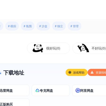
爱
# 模拟
# 氛围
# 沙盒
# 独立
# 管理
很好玩(0)
不好玩(0)
下载地址
游戏帮助
资源报
迅雷网盘
夸克网盘
阿里网盘
正版购买