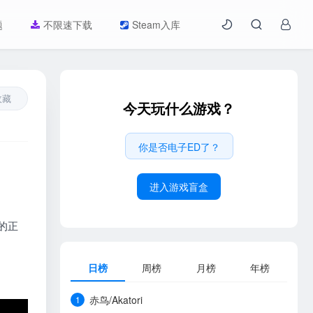
题
不限速下载
Steam入库
收藏
今天玩什么游戏？
你是否电子ED了？
进入游戏盲盒
的正
日榜
周榜
月榜
年榜
赤鸟/Akatori
1