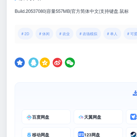
Build.20537080|容量557MB|官方简体中文|支持键盘.鼠标
# 2D
# 休闲
# 农业
# 农场模拟
# 单人
# 可
百度网盘
天翼网盘
移动网盘
123网盘