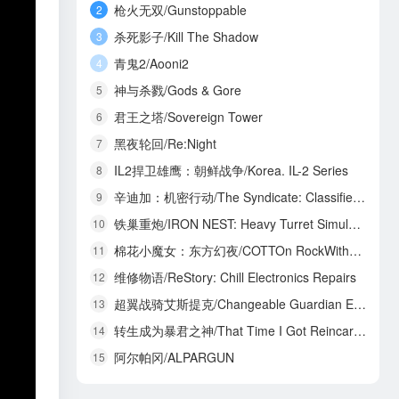
枪火无双/Gunstoppable
2
杀死影子/Kill The Shadow
3
青鬼2/Aooni2
4
神与杀戮/Gods & Gore
5
君王之塔/Sovereign Tower
6
黑夜轮回/Re:Night
7
IL2捍卫雄鹰：朝鲜战争/Korea. IL-2 Series
8
辛迪加：机密行动/The Syndicate: Classified Operations
9
铁巢重炮/IRON NEST: Heavy Turret Simulator
10
棉花小魔女：东方幻夜/COTTOn RockWithYou -ORIENTAL NIGHT DREAMS-
11
维修物语/ReStory: Chill Electronics Repairs
12
超翼战骑艾斯提克/Changeable Guardian ESTIQUE
13
转生成为暴君之神/That Time I Got Reincarnated as a Tyrant God
14
阿尔帕冈/ALPARGUN
15