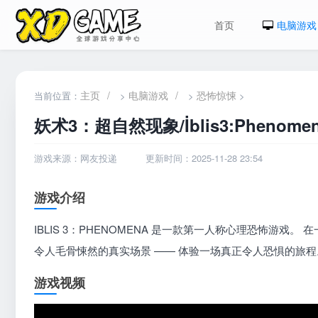
首页
电脑游戏
主页
/
电脑游戏
/
恐怖惊悚
当前位置：
>
>
>
妖术3：超自然现象/İblis3:Phenome
游戏来源：网友投递
更新时间：2025-11-28 23:54
游戏介绍
IBLIS 3：PHENOMENA 是一款第一人称心理恐怖游
令人毛骨悚然的真实场景 —— 体验一场真正令人恐惧的旅程
游戏视频