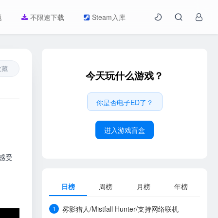
题
不限速下载
Steam入库
收藏
今天玩什么游戏？
你是否电子ED了？
进入游戏盲盒
感受
日榜
周榜
月榜
年榜
雾影猎人/Mistfall Hunter/支持网络联机
1