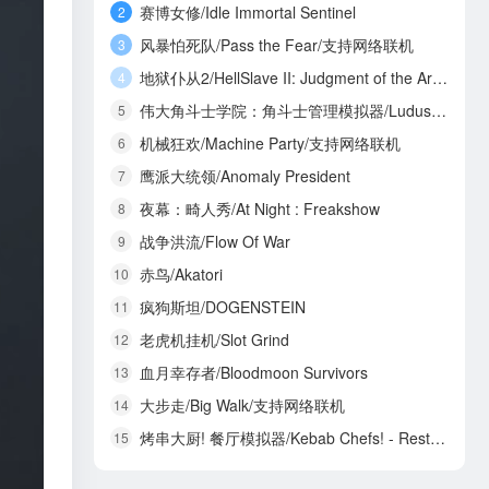
赛博女修/Idle Immortal Sentinel
2
风暴怕死队/Pass the Fear/支持网络联机
3
地狱仆从2/HellSlave II: Judgment of the Archon
4
伟大角斗士学院：角斗士管理模拟器/Ludus Magnatus: Gladiator Manager Simulator
5
机械狂欢/Machine Party/支持网络联机
6
鹰派大统领/Anomaly President
7
夜幕：畸人秀/At Night : Freakshow
8
战争洪流/Flow Of War
9
赤鸟/Akatori
10
疯狗斯坦/DOGENSTEIN
11
老虎机挂机/Slot Grind
12
血月幸存者/Bloodmoon Survivors
13
大步走/Big Walk/支持网络联机
14
烤串大厨! 餐厅模拟器/Kebab Chefs! - Restaurant Simulator/支持网络联机
15