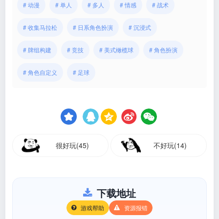
# 动漫
# 单人
# 多人
# 情感
# 战术
# 收集马拉松
# 日系角色扮演
# 沉浸式
# 牌组构建
# 竞技
# 美式橄榄球
# 角色扮演
# 角色自定义
# 足球
很好玩(45)
不好玩(14)
下载地址
游戏帮助
资源报错