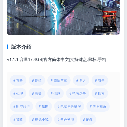
版本介绍
v1.1.1|容量17.4GB|官方简体中文|支持键盘.鼠标.手柄
# 冒险
# 剧情
# 剧情丰富
# 单人
# 叙事
# 心理
# 悬疑
# 情感
# 指向点击
# 探索
# 时空旅行
# 氛围
# 电脑角色扮演
# 等角视角
# 策略
# 视觉小说
# 角色扮演
# 记叙