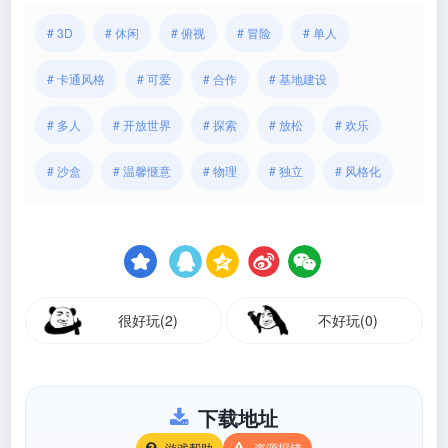
# 3D
# 休闲
# 俯视
# 冒险
# 单人
# 卡通风格
# 可爱
# 合作
# 基地建设
# 多人
# 开放世界
# 探索
# 放松
# 欢乐
# 沙盒
# 温馨惬意
# 物理
# 独立
# 风格化
很好玩(2)
不好玩(0)
下载地址
游戏帮助
资源报错