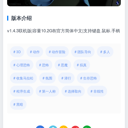
版本介绍
v1.4.3联机版|容量10.2GB|官方简体中文|支持键盘.鼠标.手柄
# 3D
# 动作
# 动作冒险
# 团队导向
# 多人
# 心理恐怖
# 恐怖
# 恶魔
# 拟真
# 收集马拉松
# 氛围
# 潜行
# 生存恐怖
# 程序生成
# 第一人称
# 选择取向
# 非线性
# 黑暗