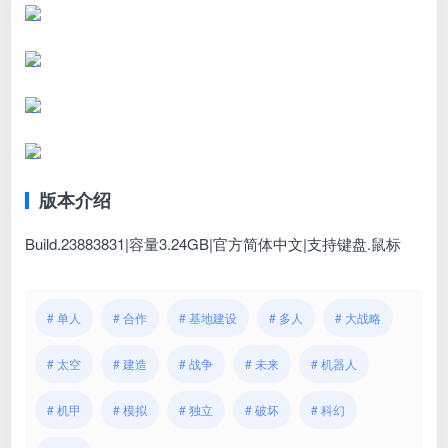
版本介绍
Build.23883831|容量3.24GB|官方简体中文|支持键盘.鼠标
# 单人
# 合作
# 基地建设
# 多人
# 大战略
# 太空
# 建造
# 战争
# 未来
# 机器人
# 机甲
# 模拟
# 独立
# 破坏
# 科幻