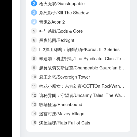
枪火无双/Gunstoppable
2
杀死影子/Kill The Shadow
3
青鬼2/Aooni2
4
神与杀戮/Gods & Gore
5
黑夜轮回/Re:Night
6
IL2捍卫雄鹰：朝鲜战争/Korea. IL-2 Series
7
辛迪加：机密行动/The Syndicate: Classified Operations
8
超翼战骑艾斯提克/Changeable Guardian ESTIQUE
9
君王之塔/Sovereign Tower
10
棉花小魔女：东方幻夜/COTTOn RockWithYou -ORIENTAL NIGHT DREAMS-
11
诡秘异闻：守望者/Uncanny Tales: The Watcher
12
牧场征途/Ranchbound
13
迷宫村庄/Mazey Village
14
满屋猫咪/Flats Full of Cats
15