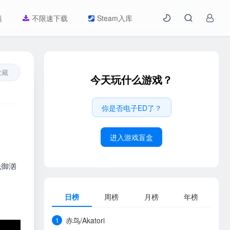
题
不限速下载
Steam入库
收藏
今天玩什么游戏？
你是否电子ED了？
进入游戏盲盒
抵御汹
日榜
周榜
月榜
年榜
赤鸟/Akatori
1