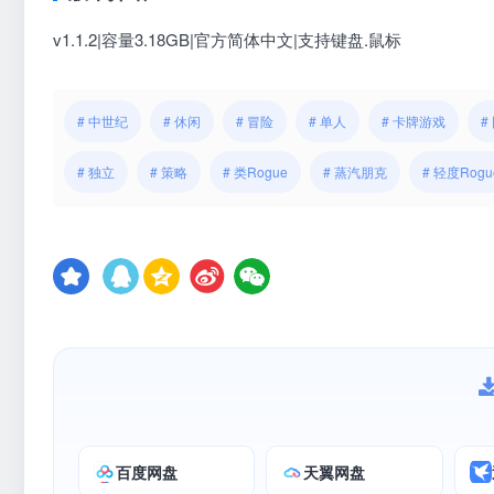
v1.1.2|容量3.18GB|官方简体中文|支持键盘.鼠标
# 中世纪
# 休闲
# 冒险
# 单人
# 卡牌游戏
#
# 独立
# 策略
# 类Rogue
# 蒸汽朋克
# 轻度Rogu
百度网盘
天翼网盘