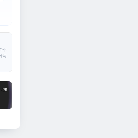
个小
件与
1-29