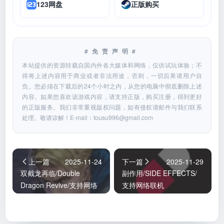
123网盘
正版购买
#免责声明#
本站提供的资源转载自国内外各大媒体和网络，仅供试玩体验；不
得将上述内容用于商业或者非法用途，否则，一切后果请用户自
负。您必须在下载后的24个小时之内，从您的电脑中彻底删除上述
内容。如果您喜欢该游戏内容，请支持正版，购买注册，得到更好
的正版服务。我们非常重视版权问题，如有侵权请邮件与我们联系
处理。敬请谅解！E-mail：
tousu996@gmail.com
上一篇
2025-11-24
下一篇
2025-11-29
双截龙再临/Double
副作用/SIDE EFFECTS/
Dragon Revive/支持网络
支持网络联机
联机