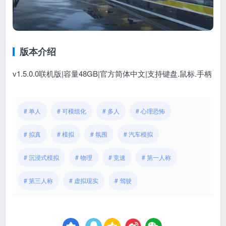
版本介绍
v1.5.0.0联机版|容量48GB|官方简体中文|支持键盘.鼠标.手柄
# 单人
# 可模组化
# 多人
# 心理恐怖
# 拟真
# 模拟
# 氛围
# 汽车模拟
# 沉浸式模拟
# 物理
# 竞速
# 第一人称
# 第三人称
# 虚拟现实
# 驾驶