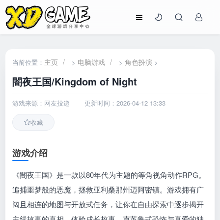
主页
/
电脑游戏
/
角色扮演
当前位置：
>
>
>
闇夜王国/Kingdom of Night
游戏来源：网友投递
更新时间：2026-04-12 13:33
收藏
游戏介绍
《闇夜王国》是一款以80年代为主题的等角视角动作RPG。
追捕噩梦般的恶魔，拯救亚利桑那州迈阿密镇。游戏拥有广
阔且相连的地图与开放式任务，让你在自由探索中逐步揭开
主线故事的真相。体验成长故事、克苏鲁式恐怖与真爱的独