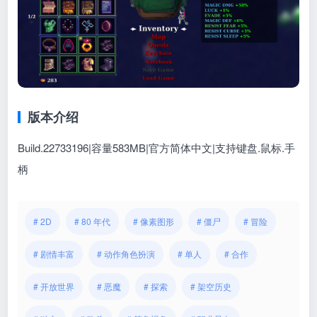
版本介绍
Build.22733196|容量583MB|官方简体中文|支持键盘.鼠标.手
柄
# 2D
# 80 年代
# 像素图形
# 僵尸
# 冒险
# 剧情丰富
# 动作角色扮演
# 单人
# 合作
# 开放世界
# 恶魔
# 探索
# 架空历史