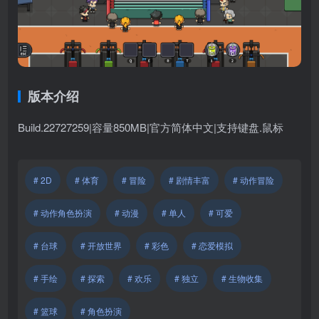
版本介绍
Build.22727259|容量850MB|官方简体中文|支持键盘.鼠标
# 2D
# 体育
# 冒险
# 剧情丰富
# 动作冒险
# 动作角色扮演
# 动漫
# 单人
# 可爱
# 台球
# 开放世界
# 彩色
# 恋爱模拟
# 手绘
# 探索
# 欢乐
# 独立
# 生物收集
# 篮球
# 角色扮演