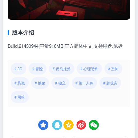
版本介绍
Build.21430944|容量916MB|官方简体中文|支持键盘.鼠标
# 3D
# 冒险
# 反乌托邦
# 心理恐怖
# 恐怖
# 悬疑
# 抽象
# 独立
# 第一人称
# 超现实
# 黑暗