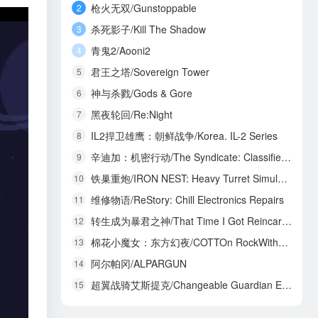
枪火无双/Gunstoppable
2
杀死影子/Kill The Shadow
3
青鬼2/Aooni2
4
君王之塔/Sovereign Tower
5
神与杀戮/Gods & Gore
6
黑夜轮回/Re:Night
7
IL2捍卫雄鹰：朝鲜战争/Korea. IL-2 Series
8
辛迪加：机密行动/The Syndicate: Classified Operations
9
铁巢重炮/IRON NEST: Heavy Turret Simulator
10
维修物语/ReStory: Chill Electronics Repairs
11
转生成为暴君之神/That Time I Got Reincarnated as a Tyrant God
12
棉花小魔女：东方幻夜/COTTOn RockWithYou -ORIENTAL NIGHT DREAMS-
13
阿尔帕冈/ALPARGUN
14
超翼战骑艾斯提克/Changeable Guardian ESTIQUE
15