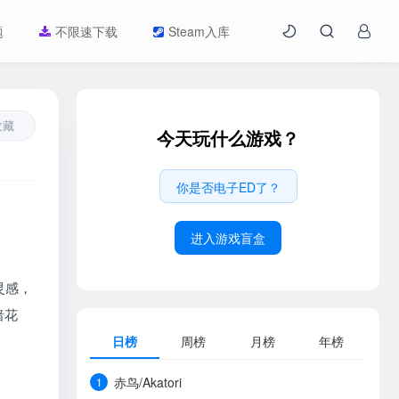
题
不限速下载
Steam入库
收藏
今天玩什么游戏？
你是否电子ED了？
进入游戏盲盒
灵感，
暗花
日榜
周榜
月榜
年榜
赤鸟/Akatori
1