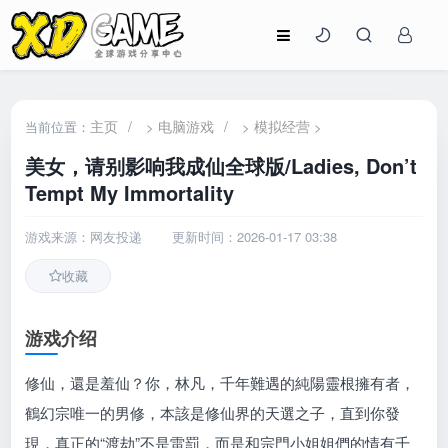
主页
/
电脑游戏
/
模拟经营
当前位置：
>
>
>
美女，请别影响我成仙全球版/Ladies, Don’t
Tempt My Immortality
游戏来源：网友投递
更新时间：2026-01-17 03:38
收藏
游戏介绍
修仙，還是羞仙？你，林凡，千年難遇的純陽靈根擁有者，
鶴幻宗唯一的男修，本該是修仙界的天選之子，直到你發
現，真正的“渡劫”不是雷罰，而是和宗門小姐姐們的情有千