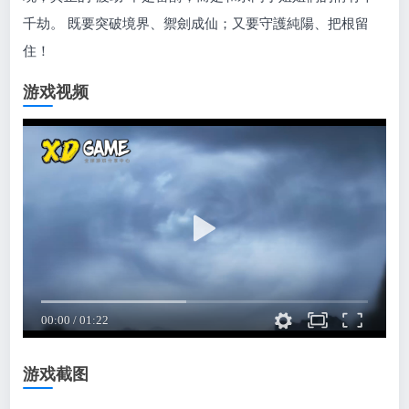
千劫。 既要突破境界、禦劍成仙；又要守護純陽、把根留
住！
游戏视频
游戏截图