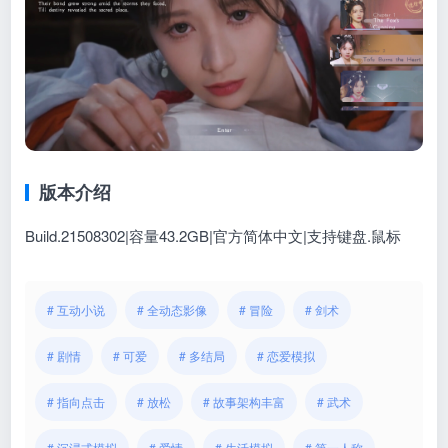
版本介绍
Build.21508302|容量43.2GB|官方简体中文|支持键盘.鼠标
# 互动小说
# 全动态影像
# 冒险
# 剑术
# 剧情
# 可爱
# 多结局
# 恋爱模拟
# 指向点击
# 放松
# 故事架构丰富
# 武术
# 沉浸式模拟
# 爱情
# 生活模拟
# 第一人称