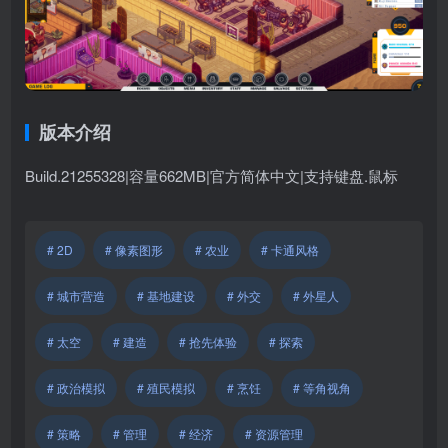
版本介绍
Build.21255328|容量662MB|官方简体中文|支持键盘.鼠标
# 2D
# 像素图形
# 农业
# 卡通风格
# 城市营造
# 基地建设
# 外交
# 外星人
# 太空
# 建造
# 抢先体验
# 探索
# 政治模拟
# 殖民模拟
# 烹饪
# 等角视角
# 策略
# 管理
# 经济
# 资源管理