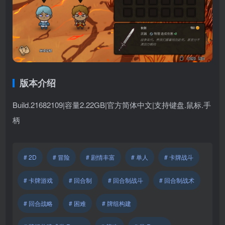
版本介绍
Build.21682109|容量2.22GB|官方简体中文|支持键盘.鼠标.手
柄
# 2D
# 冒险
# 剧情丰富
# 单人
# 卡牌战斗
# 卡牌游戏
# 回合制
# 回合制战斗
# 回合制战术
# 回合战略
# 困难
# 牌组构建