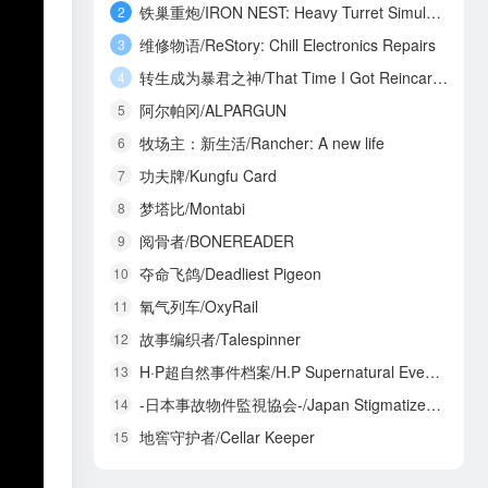
铁巢重炮/IRON NEST: Heavy Turret Simulator
2
维修物语/ReStory: Chill Electronics Repairs
3
转生成为暴君之神/That Time I Got Reincarnated as a Tyrant God
4
阿尔帕冈/ALPARGUN
5
牧场主：新生活/Rancher: A new life
6
功夫牌/Kungfu Card
7
梦塔比/Montabi
8
阅骨者/BONEREADER
9
夺命飞鸽/Deadliest Pigeon
10
氧气列车/OxyRail
11
故事编织者/Talespinner
12
H·P超自然事件档案/H.P Supernatural Event Archives
13
-日本事故物件監視協会-/Japan Stigmatized Property3
14
地窖守护者/Cellar Keeper
15