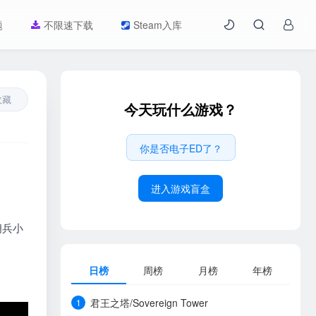
题
不限速下载
Steam入库
收藏
今天玩什么游戏？
你是否电子ED了？
进入游戏盲盒
佣兵小
日榜
周榜
月榜
年榜
君王之塔/Sovereign Tower
1