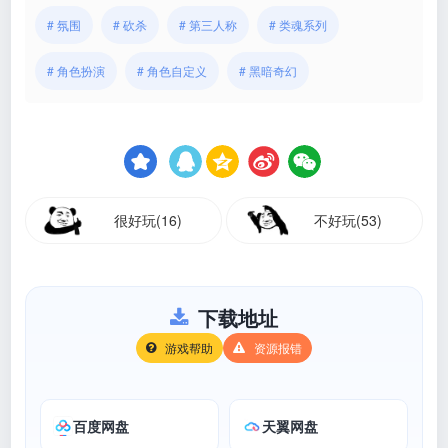
# 氛围
# 砍杀
# 第三人称
# 类魂系列
# 角色扮演
# 角色自定义
# 黑暗奇幻
很好玩(16)
不好玩(53)
下载地址
游戏帮助
资源报错
百度网盘
天翼网盘