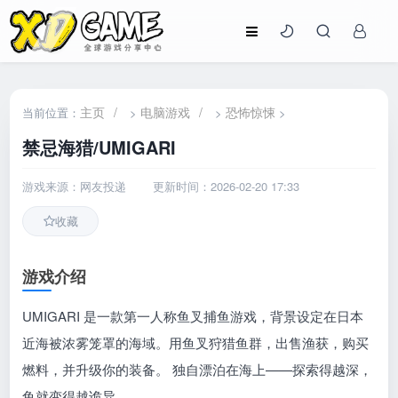
主页
/
电脑游戏
/
恐怖惊悚
当前位置：
>
>
>
禁忌海猎/UMIGARI
游戏来源：网友投递
更新时间：2026-02-20 17:33
收藏
游戏介绍
UMIGARI 是一款第一人称鱼叉捕鱼游戏，背景设定在日本
近海被浓雾笼罩的海域。用鱼叉狩猎鱼群，出售渔获，购买
燃料，并升级你的装备。 独自漂泊在海上——探索得越深，
鱼就变得越诡异。