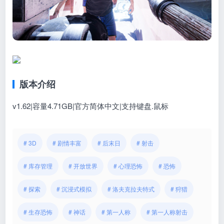
版本介绍
v1.62|容量4.71GB|官方简体中文|支持键盘.鼠标
# 3D
# 剧情丰富
# 后末日
# 射击
# 库存管理
# 开放世界
# 心理恐怖
# 恐怖
# 探索
# 沉浸式模拟
# 洛夫克拉夫特式
# 狩猎
# 生存恐怖
# 神话
# 第一人称
# 第一人称射击