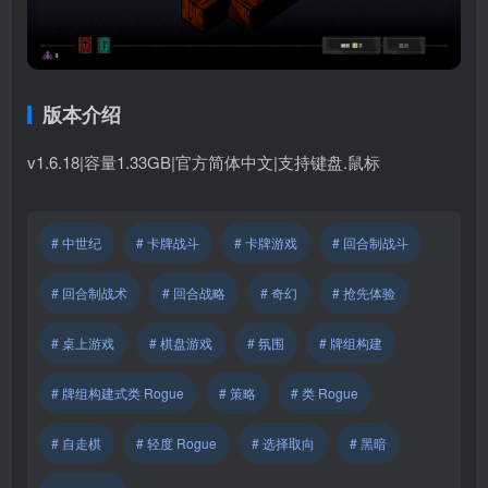
版本介绍
v1.6.18
|
容量1.33GB|官方简体中文|支持键盘.鼠标
# 中世纪
# 卡牌战斗
# 卡牌游戏
# 回合制战斗
# 回合制战术
# 回合战略
# 奇幻
# 抢先体验
# 桌上游戏
# 棋盘游戏
# 氛围
# 牌组构建
# 牌组构建式类 Rogue
# 策略
# 类 Rogue
# 自走棋
# 轻度 Rogue
# 选择取向
# 黑暗